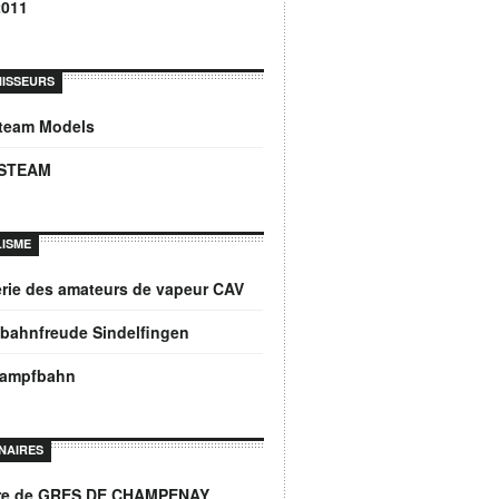
2011
ISSEURS
Steam Models
STEAM
ISME
rie des amateurs de vapeur CAV
bahnfreude Sindelfingen
dampfbahn
NAIRES
ère de GRES DE CHAMPENAY