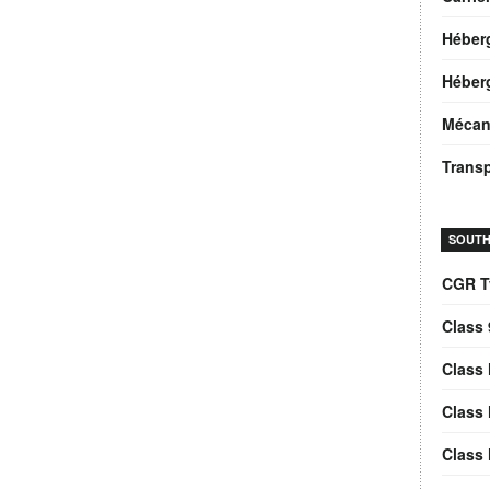
Héber
Héberg
Mécan
Trans
SOUTH
CGR T
Class 
Class 
Class 
Class 