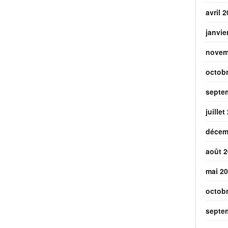
avril 
janvie
novem
octob
septe
juillet
décem
août 
mai 2
octob
septe