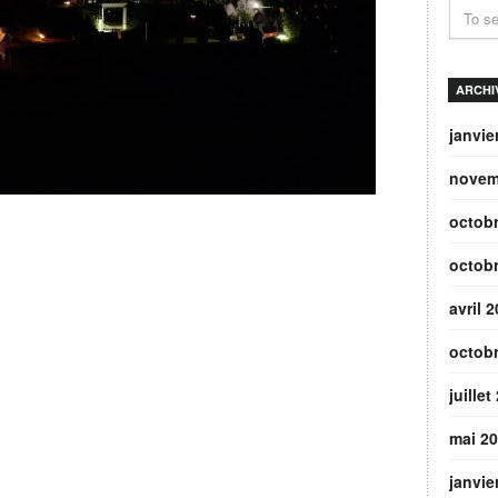
ARCHI
janvie
novem
octob
octob
avril 
octob
juillet
mai 2
janvie