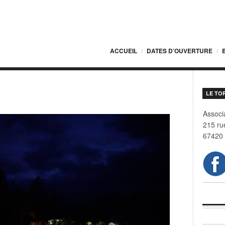
ACCUEIL
DATES D’OUVERTURE
LE TO
7-
Associa
4
215 ru
67420 