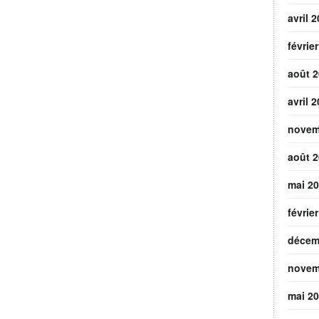
avril 
févrie
août 
avril 
novem
août 
mai 2
févrie
décem
novem
mai 2