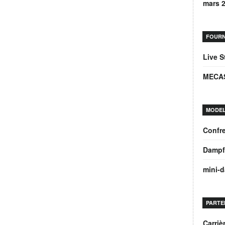
mars 
FOURN
Live 
MECA
MODEL
Confre
Dampf
mini-
PARTE
Carri