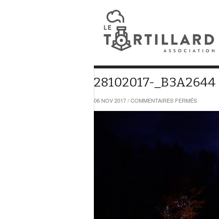
28102017-_B3A2644
SUR
06 NOV 2017
/
COMMENTAIRES FERMÉS
2810201
_B3A264