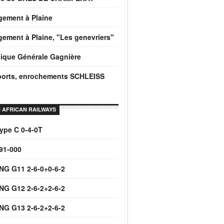
gement à Plaine
ement à Plaine, "Les genevriers"
ique Générale Gagnière
ports, enrochements SCHLEISS
 AFRICAN RAILWAYS
ype C 0-4-0T
91-000
NG G11 2-6-0+0-6-2
NG G12 2-6-2+2-6-2
NG G13 2-6-2+2-6-2