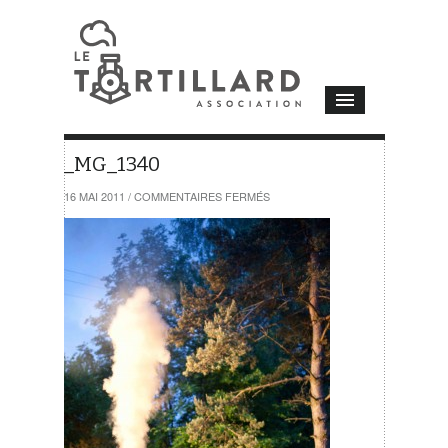
_MG_1340
SUR
16 MAI 2011
/
COMMENTAIRES FERMÉS
_MG_1340