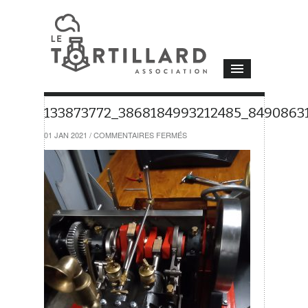
133873772_3868184993212485_8490863
SUR
01 JAN 2021
/
COMMENTAIRES FERMÉS
133873772_3868184993212485_84