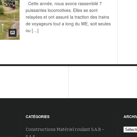
OUVERTES
Cette année, nous avons rassemblé 7
DU
puissantes locomotives. Elles se sont
1ER
ET
relayées et ont assuré la traction des trains
2
de voyageurs tout a long du WE, soit seules
JUILLET
2017
ou […]
CATÉGORIES
ARCHI
Archiv
Constructions Matériel roulant S.A.R –
S.A.S