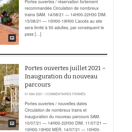
Portes ouvertes / réservation fortement
AOÛT
recommandée Circulation de nombreux
2021
trains SAM. 14/08/21 — 14H00-22H30 DIM.
15/08/21 — 10H00-19H00 L’accès au site
sera limité à 50 adultes, par conséquent le
pass […]
Portes ouvertes juillet 2021 –
Inauguration du nouveau
parcours
SUR
01 MAI 2021
/
COMMENTAIRES FERMÉS
PORTES
OUVERTES
Portes ouvertes / nouvelles dates
JUILLET
Circulation de nombreux trains et
2021
–
inauguration du nouveau parcours SAM.
INAUGURATION
10/07/21 — 14H00-22H30 DIM. 11/07/21 —
DU
NOUVEAU
10H00-19H00 MER. 14/07/21 — 10H00-
PARCOURS