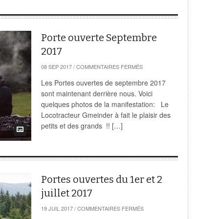
Porte ouverte Septembre
2017
SUR
08 SEP 2017
/
COMMENTAIRES FERMÉS
PORTE
OUVERTE
Les Portes ouvertes de septembre 2017
SEPTEMBRE
sont maintenant derrière nous. Voici
2017
quelques photos de la manifestation: Le
Locotracteur Gmeinder à fait le plaisir des
petits et des grands !! […]
Portes ouvertes du 1er et 2
juillet 2017
SUR
19 JUIL 2017
/
COMMENTAIRES FERMÉS
PORTES