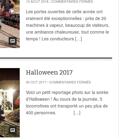
SUR
13 AOÛT 2018
/
COMMENTAIRES FERMÉS
RÉSUMÉ
DES
Les portes ouvertes de cette année ont
DERNIÈRES
vraiment été exceptionnelles : près de 20
PORTES
OUVERTES
machines à vapeur, beaucoup de visiteurs,
une ambiance chaleureuse, tout comme le
temps ! Les conducteurs […]
Halloween 2017
SUR
30 OCT 2017
/
COMMENTAIRES FERMÉS
HALLOWEEN
2017
Voici un petit reportage photo sur la soirée
d’Halloween ! Au cours de la journée, 5
locomotives ont transporté un peu plus de
400 personnes. […]