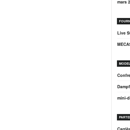
mars 
FOURN
Live 
MECA
MODEL
Confre
Dampf
mini-
PARTE
Carri