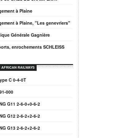
gement à Plaine
ement à Plaine, "Les genevriers"
ique Générale Gagnière
ports, enrochements SCHLEISS
 AFRICAN RAILWAYS
ype C 0-4-0T
91-000
NG G11 2-6-0+0-6-2
NG G12 2-6-2+2-6-2
NG G13 2-6-2+2-6-2