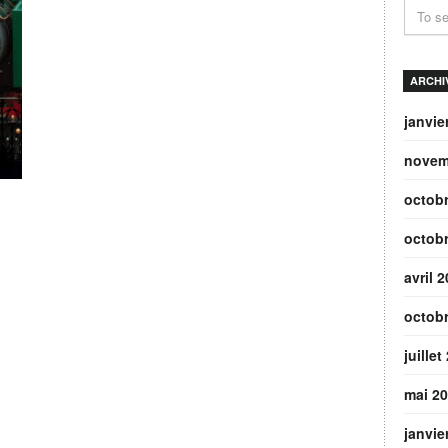
ARCHI
janvie
novem
octob
octob
avril 
octob
juillet
mai 2
janvie