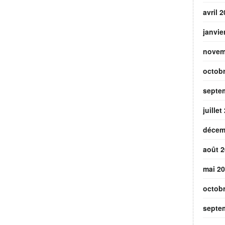
avril 
janvie
novem
octob
septe
juillet
décem
août 
mai 2
octob
septe