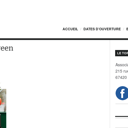
ACCUEIL
DATES D’OUVERTURE
ween
LE TO
Associa
215 ru
EEN
67420 