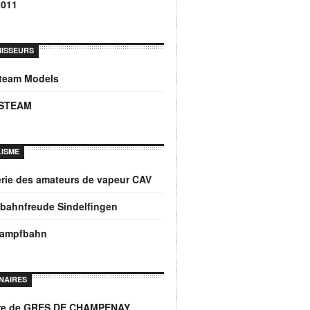
2011
ISSEURS
Steam Models
STEAM
ISME
rie des amateurs de vapeur CAV
bahnfreude Sindelfingen
dampfbahn
NAIRES
ère de GRES DE CHAMPENAY