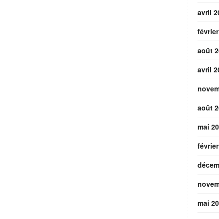
avril 
févrie
août 
avril 
novem
août 
mai 2
févrie
décem
novem
mai 2