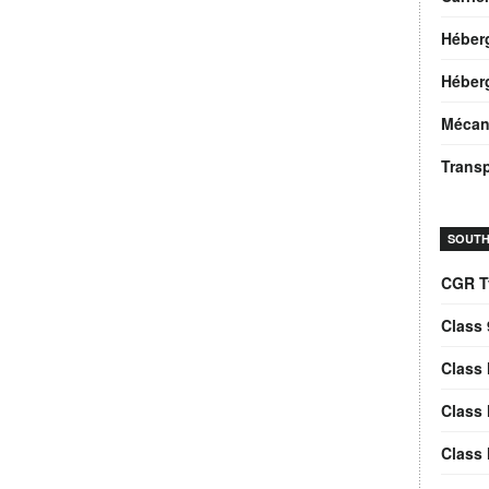
Héber
Héberg
Mécan
Trans
SOUTH
CGR T
Class 
Class 
Class 
Class 