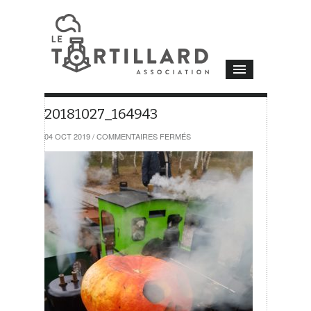
20181027_164943
SUR
04 OCT 2019
/
COMMENTAIRES FERMÉS
20181027_164943