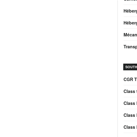
Héber
Héberg
Mécan
Trans
SOUTH
CGR T
Class 
Class 
Class 
Class 