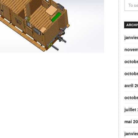
ARCHI
janvie
novem
octob
octob
avril 
octob
juillet
mai 2
janvie