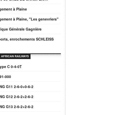
gement à Plaine
ement à Plaine, "Les genevriers"
ique Générale Gagnière
ports, enrochements SCHLEISS
 AFRICAN RAILWAYS
ype C 0-4-0T
91-000
NG G11 2-6-0+0-6-2
NG G12 2-6-2+2-6-2
NG G13 2-6-2+2-6-2