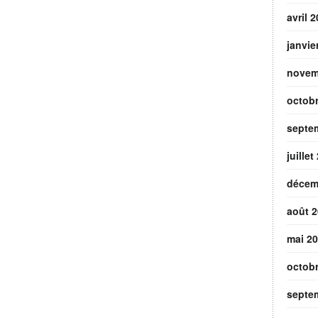
avril 
janvie
novem
octob
septe
juillet
décem
août 
mai 2
octob
septe