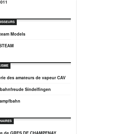
2011
ISSEURS
Steam Models
STEAM
ISME
rie des amateurs de vapeur CAV
bahnfreude Sindelfingen
dampfbahn
NAIRES
ère de GRES DE CHAMPENAY