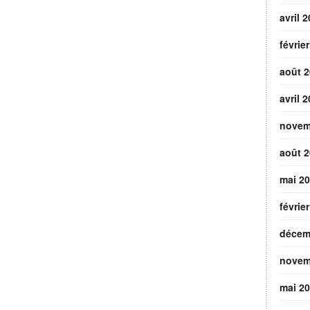
avril 
févrie
août 
avril 
novem
août 
mai 2
févrie
décem
novem
mai 2