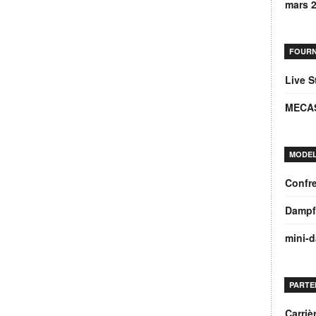
mars 
FOURN
Live 
MECA
MODEL
Confre
Dampf
mini-
PARTE
Carri