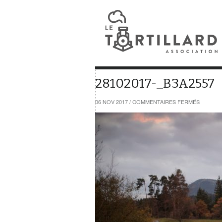
28102017-_B3A2557
SUR
06 NOV 2017
/
COMMENTAIRES FERMÉS
2810201
_B3A255