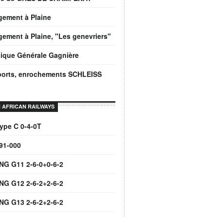
gement à Plaine
ement à Plaine, "Les genevriers"
ique Générale Gagnière
ports, enrochements SCHLEISS
 AFRICAN RAILWAYS
ype C 0-4-0T
91-000
NG G11 2-6-0+0-6-2
NG G12 2-6-2+2-6-2
NG G13 2-6-2+2-6-2