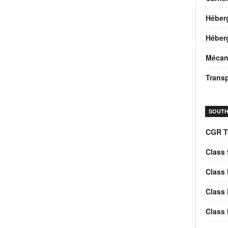
Héber
Héberg
Mécan
Trans
SOUTH
CGR T
Class 
Class 
Class 
Class 