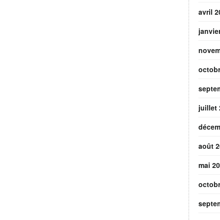
avril 
janvie
novem
octob
septe
juillet
décem
août 
mai 2
octob
septe