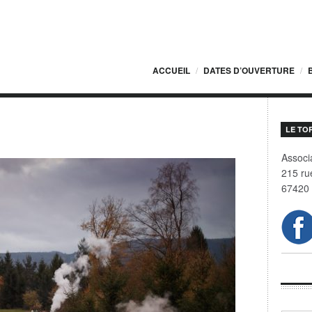
ACCUEIL
DATES D’OUVERTURE
LE TO
7-
Associa
7
215 ru
67420 