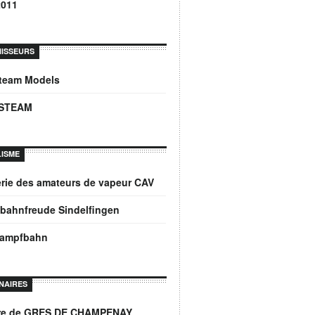
2011
ISSEURS
Steam Models
STEAM
ISME
rie des amateurs de vapeur CAV
bahnfreude Sindelfingen
dampfbahn
NAIRES
ère de GRES DE CHAMPENAY