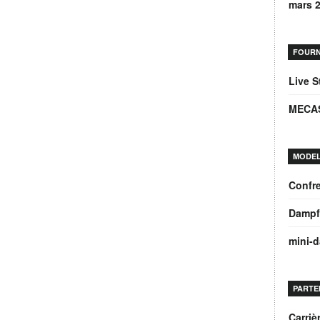
mars 
FOURN
Live 
MECA
MODEL
Confre
Dampf
mini-
PARTE
Carri