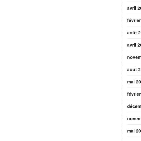
avril 
févrie
août 
avril 
novem
août 
mai 2
févrie
décem
novem
mai 2