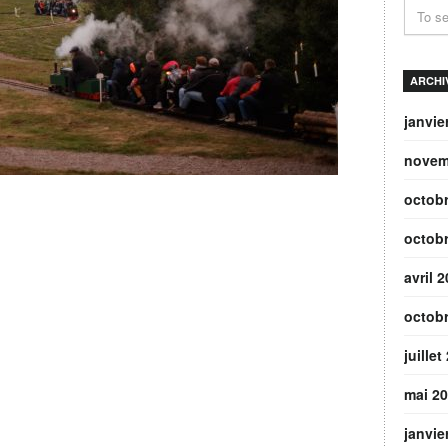
ARCHI
janvie
novem
octob
octob
avril 
octob
juillet
mai 2
janvie