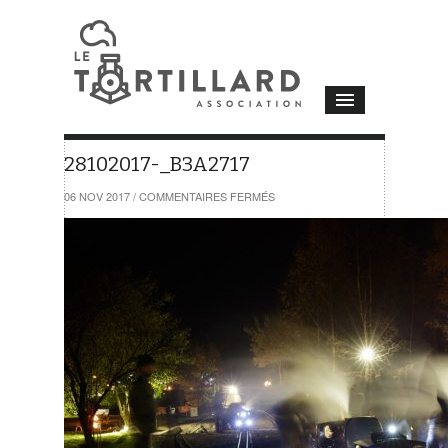
28102017-_B3A2717
SUR
06 NOV 2017
/
COMMENTAIRES FERMÉS
28102017-
_B3A2717