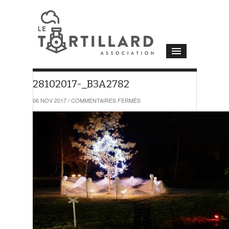
28102017-_B3A2782
SUR
06 NOV 2017
/
COMMENTAIRES FERMÉS
28102017-
_B3A2782