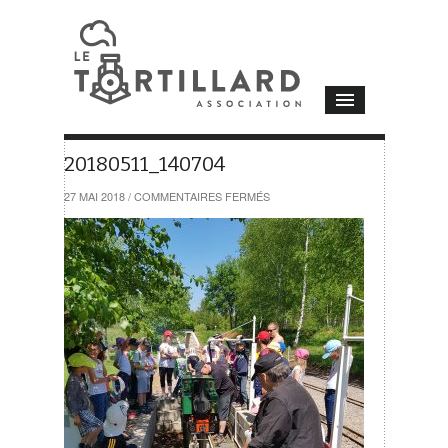
20180511_140704
SUR
27 MAI 2018
/
COMMENTAIRES FERMÉS
20180511_140704