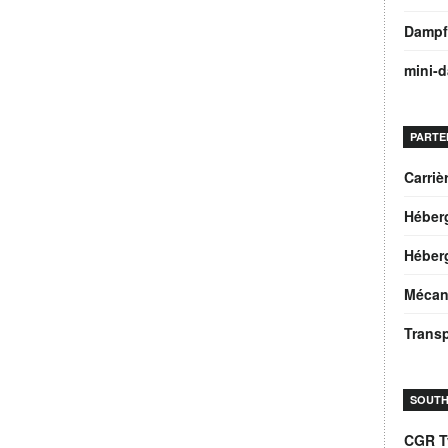
Dampf
mini-
PARTE
Carri
Héber
Héberg
Mécan
Trans
SOUTH
CGR T