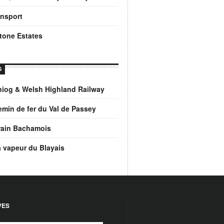
ansport
tone Estates
S
niog & Welsh Highland Railway
min de fer du Val de Passey
train Bachamois
à vapeur du Blayais
VES