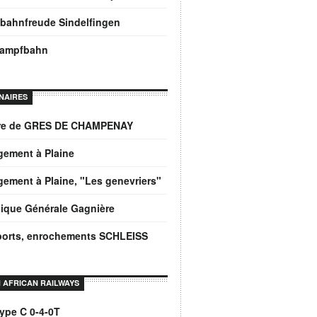
bahnfreude Sindelfingen
dampfbahn
NAIRES
ère de GRES DE CHAMPENAY
gement à Plaine
ement à Plaine, "Les genevriers"
ique Générale Gagnière
ports, enrochements SCHLEISS
 AFRICAN RAILWAYS
ype C 0-4-0T