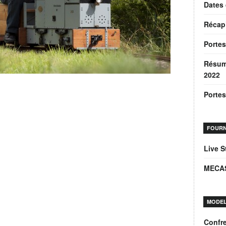
Dates 
Récap
Portes
Résum
2022
Portes
FOURN
Live 
MECA
MODEL
Confre