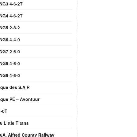
 NG3 4-6-2T
 NG4 4-6-2T
NG5 2-8-2
NG6 4-4-0
NG7 2-6-0
NG8 4-6-0
NG9 4-6-0
ique des S.A.R
ique PE – Avontuur
4-0T
 Little Titans
6A, Alfred County Railway