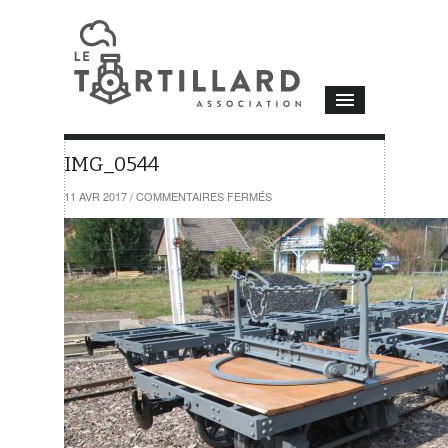
IMG_0544
SUR
11 AVR 2017
/
COMMENTAIRES FERMÉS
IMG_0544