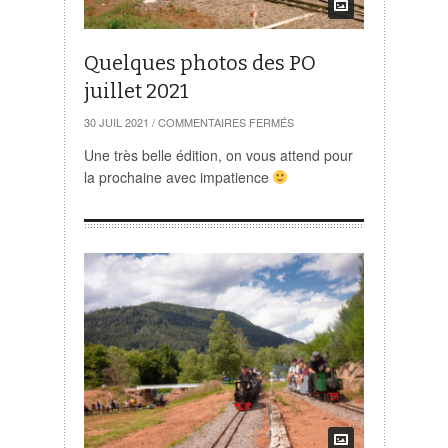
Quelques photos des PO
juillet 2021
SUR
30 JUIL 2021
/
COMMENTAIRES FERMÉS
QUELQUES
PHOTOS
Une très belle édition, on vous attend pour
DES
la prochaine avec impatience
PO
JUILLET
2021