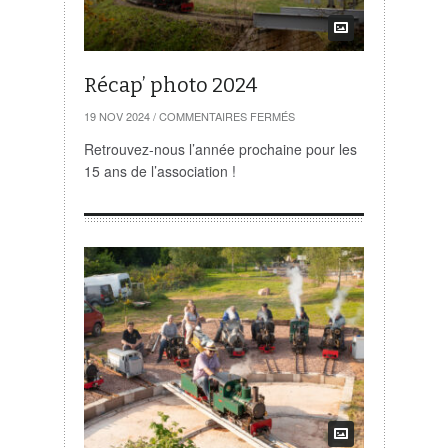
Récap’ photo 2024
SUR
19 NOV 2024
/
COMMENTAIRES FERMÉS
RÉCAP’
PHOTO
Retrouvez-nous l’année prochaine pour les
2024
15 ans de l’association !