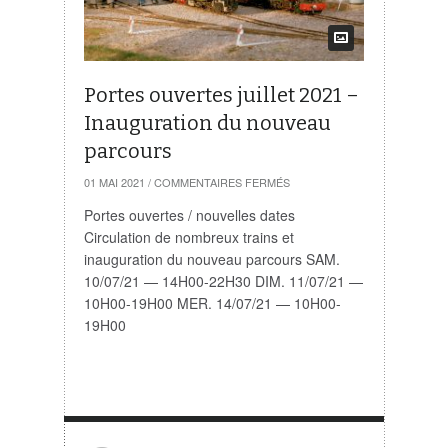
Portes ouvertes juillet 2021 –
Inauguration du nouveau
parcours
SUR
01 MAI 2021
/
COMMENTAIRES FERMÉS
PORTES
OUVERTES
Portes ouvertes / nouvelles dates
JUILLET
Circulation de nombreux trains et
2021
–
inauguration du nouveau parcours SAM.
INAUGURATION
10/07/21 — 14H00-22H30 DIM. 11/07/21 —
DU
NOUVEAU
10H00-19H00 MER. 14/07/21 — 10H00-
PARCOURS
19H00