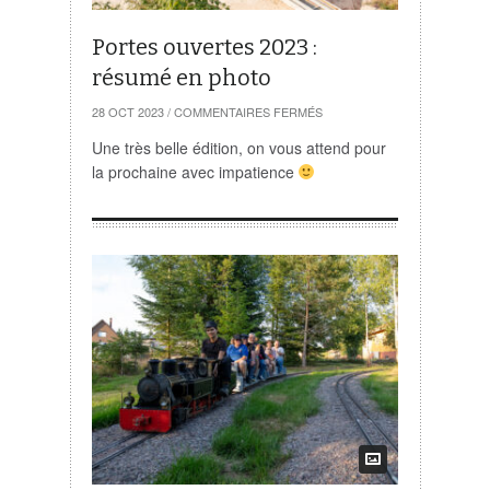
Portes ouvertes 2023 :
résumé en photo
SUR
28 OCT 2023
/
COMMENTAIRES FERMÉS
PORTES
OUVERTES
Une très belle édition, on vous attend pour
2023
la prochaine avec impatience
:
RÉSUMÉ
EN
PHOTO