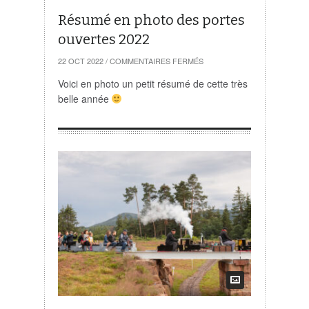
Résumé en photo des portes
ouvertes 2022
SUR
22 OCT 2022
/
COMMENTAIRES FERMÉS
RÉSUMÉ
EN
Voici en photo un petit résumé de cette très
PHOTO
belle année
DES
PORTES
OUVERTES
2022