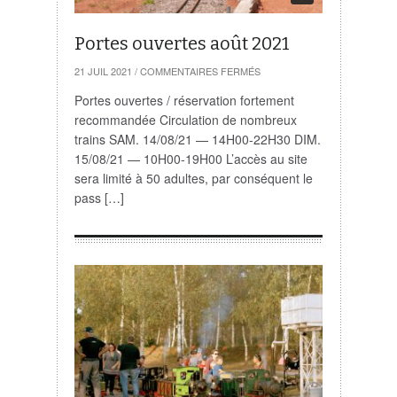
Portes ouvertes août 2021
SUR
21 JUIL 2021
/
COMMENTAIRES FERMÉS
PORTES
OUVERTES
Portes ouvertes / réservation fortement
AOÛT
recommandée Circulation de nombreux
2021
trains SAM. 14/08/21 — 14H00-22H30 DIM.
15/08/21 — 10H00-19H00 L’accès au site
sera limité à 50 adultes, par conséquent le
pass […]