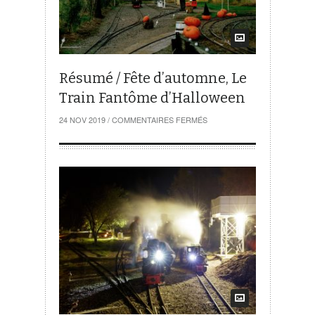
Résumé / Fête d’automne, Le
Train Fantôme d’Halloween
SUR
24 NOV 2019
/
COMMENTAIRES FERMÉS
RÉSUMÉ
/
FÊTE
D’AUTOMNE,
LE
TRAIN
FANTÔME
D’HALLOWEEN