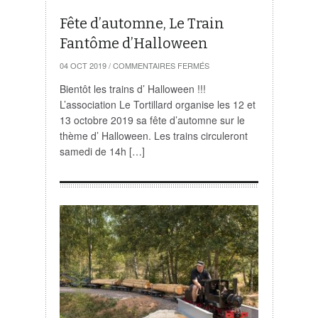
Fête d’automne, Le Train
Fantôme d’Halloween
SUR
04 OCT 2019
/
COMMENTAIRES FERMÉS
FÊTE
D’AUTOMNE,
Bientôt les trains d’ Halloween !!!
LE
L’association Le Tortillard organise les 12 et
TRAIN
FANTÔME
13 octobre 2019 sa fête d’automne sur le
D’HALLOWEEN
thème d’ Halloween. Les trains circuleront
samedi de 14h […]