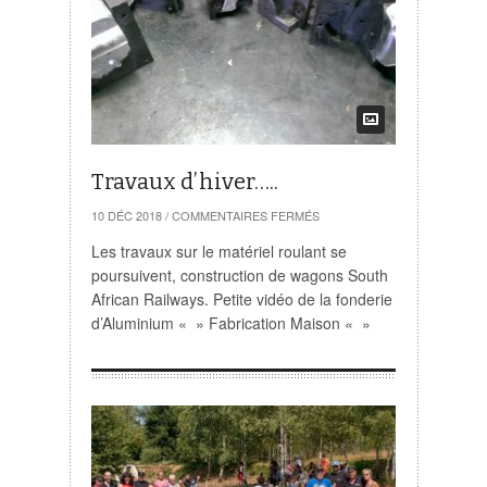
Travaux d’hiver…..
SUR
10 DÉC 2018
/
COMMENTAIRES FERMÉS
TRAVAUX
D’HIVER…..
Les travaux sur le matériel roulant se
poursuivent, construction de wagons South
African Railways. Petite vidéo de la fonderie
d’Aluminium « » Fabrication Maison « »