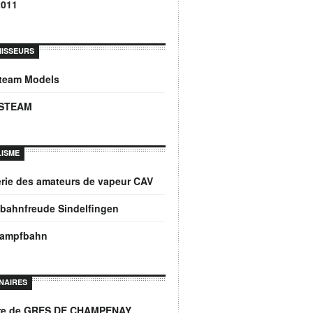
2011
ISSEURS
Steam Models
STEAM
ISME
rie des amateurs de vapeur CAV
bahnfreude Sindelfingen
dampfbahn
NAIRES
ère de GRES DE CHAMPENAY