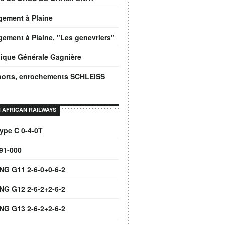
gement à Plaine
ement à Plaine, "Les genevriers"
ique Générale Gagnière
ports, enrochements SCHLEISS
 AFRICAN RAILWAYS
ype C 0-4-0T
91-000
NG G11 2-6-0+0-6-2
NG G12 2-6-2+2-6-2
NG G13 2-6-2+2-6-2