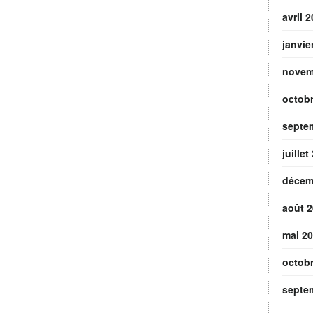
avril 
janvie
novem
octob
septe
juillet
décem
août 
mai 2
octob
septe