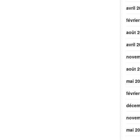
avril 
févrie
août 
avril 
novem
août 
mai 2
févrie
décem
novem
mai 2