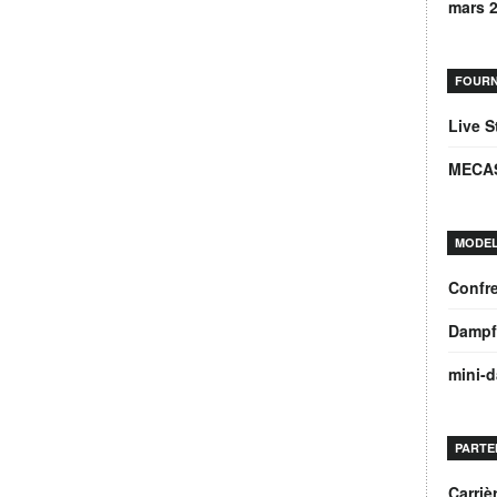
mars 
FOURN
Live 
MECA
MODEL
Confre
Dampf
mini-
PARTE
Carri