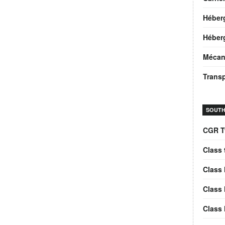
Héber
Héberg
Mécan
Trans
SOUTH
CGR T
Class 
Class 
Class 
Class 