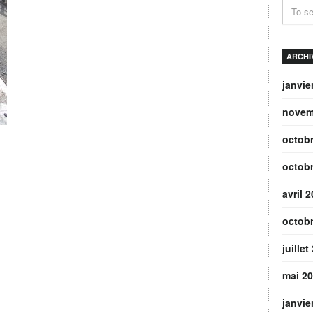
ARCHI
janvie
novem
octob
octob
avril 
octob
juillet
mai 2
janvie