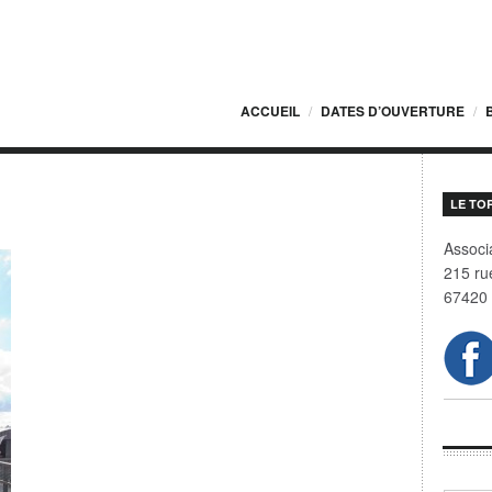
ACCUEIL
DATES D’OUVERTURE
LE TO
01
Associa
215 ru
67420 