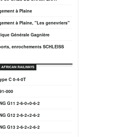
gement à Plaine
ement à Plaine, "Les genevriers"
ique Générale Gagnière
ports, enrochements SCHLEISS
 AFRICAN RAILWAYS
ype C 0-4-0T
91-000
NG G11 2-6-0+0-6-2
NG G12 2-6-2+2-6-2
NG G13 2-6-2+2-6-2