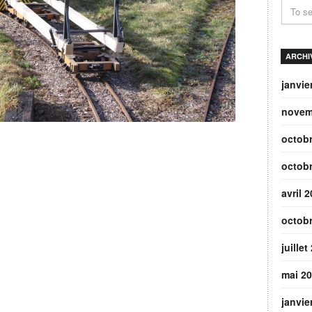
ARCHI
janvie
novem
octob
octob
avril 
octob
juillet
mai 2
janvie