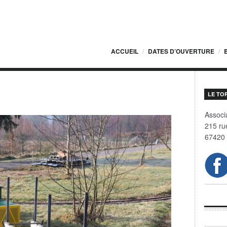
ACCUEIL
DATES D’OUVERTURE
LE TO
9
Associa
215 ru
67420 