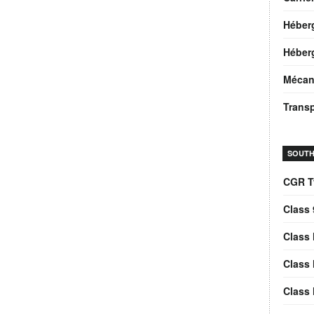
Héber
Héberg
Mécan
Trans
SOUTH
CGR T
Class 
Class 
Class 
Class 