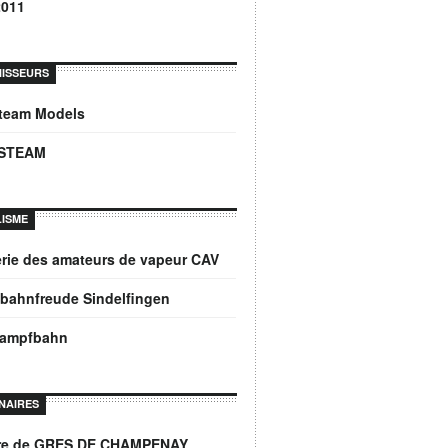
2011
ISSEURS
Steam Models
STEAM
ISME
rie des amateurs de vapeur CAV
bahnfreude Sindelfingen
dampfbahn
NAIRES
ère de GRES DE CHAMPENAY