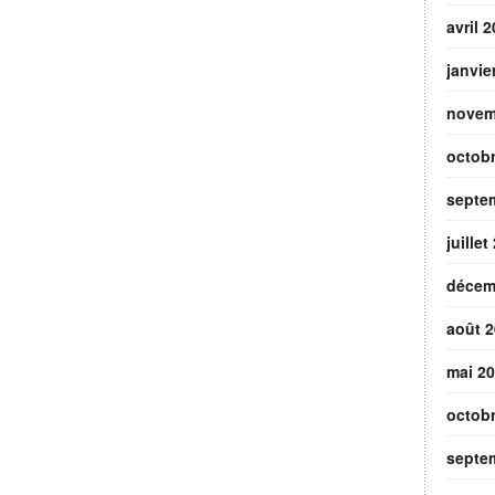
avril 
janvie
novem
octob
septe
juillet
décem
août 
mai 2
octob
septe