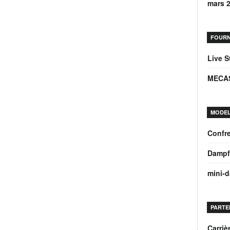
mars 
FOURN
Live 
MECA
MODEL
Confre
Dampf
mini-
PARTE
Carri