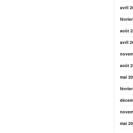
avril 
févrie
août 
avril 
novem
août 
mai 2
févrie
décem
novem
mai 2