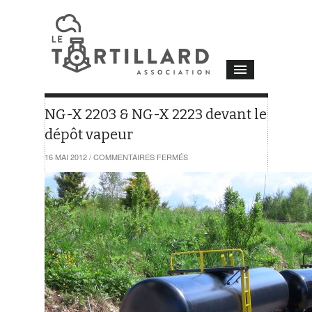
NG-X 2203 & NG-X 2223 devant le
dépôt vapeur
SUR
16 MAI 2012
/
COMMENTAIRES FERMÉS
NG-
X
2203
&
NG-
X
2223
DEVANT
LE
DÉPÔT
VAPEUR